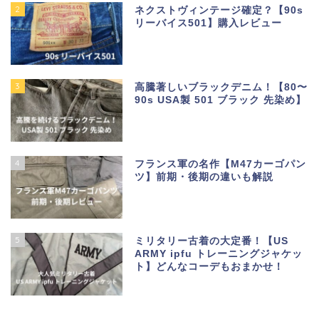
2
ネクストヴィンテージ確定？【90s
リーバイス501】購入レビュー
3
高騰著しいブラックデニム！【80〜
90s USA製 501 ブラック 先染め】
4
フランス軍の名作【M47カーゴパン
ツ】前期・後期の違いも解説
5
ミリタリー古着の大定番！【US
ARMY ipfu トレーニングジャケッ
ト】どんなコーデもおまかせ！