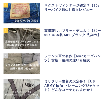
2
ネクストヴィンテージ確定？【90s
リーバイス501】購入レビュー
3
高騰著しいブラックデニム！【80〜
90s USA製 501 ブラック 先染め】
4
フランス軍の名作【M47カーゴパン
ツ】前期・後期の違いも解説
5
ミリタリー古着の大定番！【US
ARMY ipfu トレーニングジャケッ
ト】どんなコーデもおまかせ！