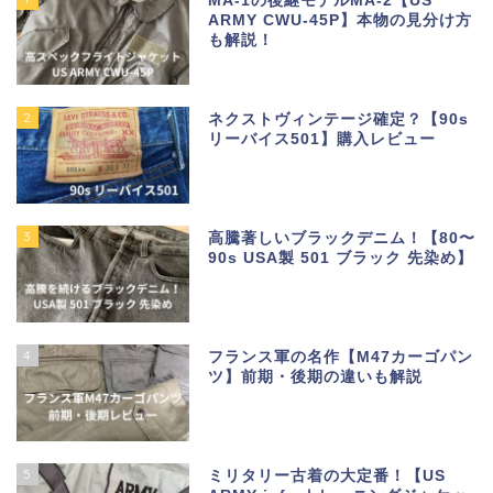
MA-1の後継モデルMA-2【US
ARMY CWU-45P】本物の見分け方
も解説！
2
ネクストヴィンテージ確定？【90s
リーバイス501】購入レビュー
3
高騰著しいブラックデニム！【80〜
90s USA製 501 ブラック 先染め】
4
フランス軍の名作【M47カーゴパン
ツ】前期・後期の違いも解説
5
ミリタリー古着の大定番！【US