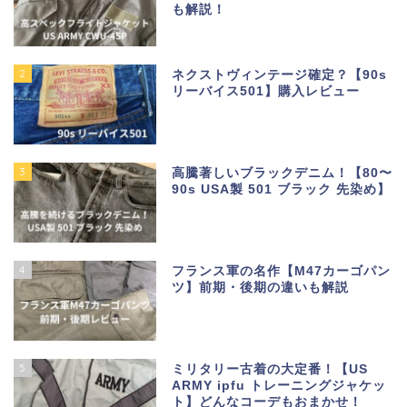
も解説！
2
ネクストヴィンテージ確定？【90s
リーバイス501】購入レビュー
3
高騰著しいブラックデニム！【80〜
90s USA製 501 ブラック 先染め】
4
フランス軍の名作【M47カーゴパン
ツ】前期・後期の違いも解説
5
ミリタリー古着の大定番！【US
ARMY ipfu トレーニングジャケッ
ト】どんなコーデもおまかせ！