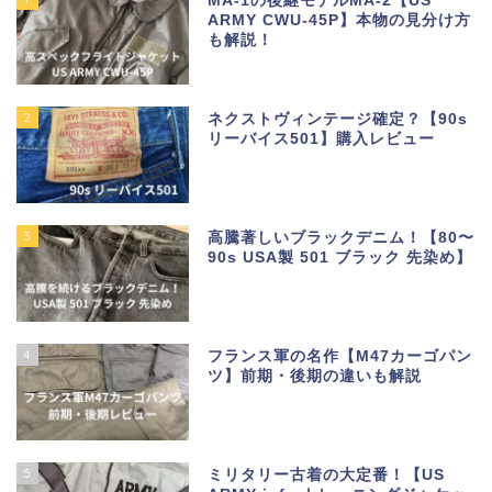
MA-1の後継モデルMA-2【US
ARMY CWU-45P】本物の見分け方
も解説！
2
ネクストヴィンテージ確定？【90s
リーバイス501】購入レビュー
3
高騰著しいブラックデニム！【80〜
90s USA製 501 ブラック 先染め】
4
フランス軍の名作【M47カーゴパン
ツ】前期・後期の違いも解説
5
ミリタリー古着の大定番！【US