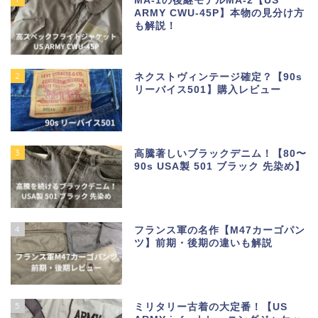
MA-1の後継モデルMA-2【US
ARMY CWU-45P】本物の見分け方
も解説！
2
ネクストヴィンテージ確定？【90s
リーバイス501】購入レビュー
3
高騰著しいブラックデニム！【80〜
90s USA製 501 ブラック 先染め】
4
フランス軍の名作【M47カーゴパン
ツ】前期・後期の違いも解説
5
ミリタリー古着の大定番！【US