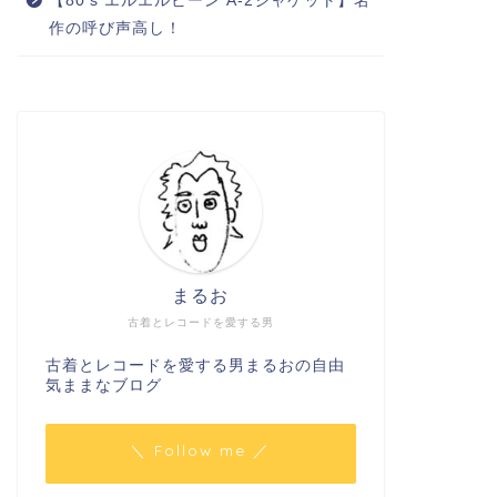
【80’s エルエルビーン A-2ジャケット】名
作の呼び声高し！
まるお
古着とレコードを愛する男
古着とレコードを愛する男まるおの自由
気ままなブログ
＼ Follow me ／