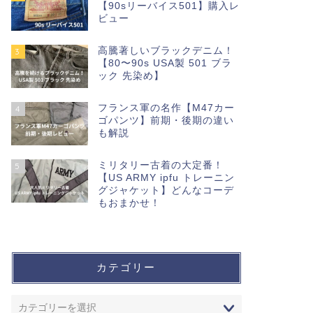
【90sリーバイス501】購入レ
ビュー
高騰著しいブラックデニム！
3
【80〜90s USA製 501 ブラ
ック 先染め】
フランス軍の名作【M47カー
4
ゴパンツ】前期・後期の違い
も解説
ミリタリー古着の大定番！
5
【US ARMY ipfu トレーニン
グジャケット】どんなコーデ
もおまかせ！
カテゴリー