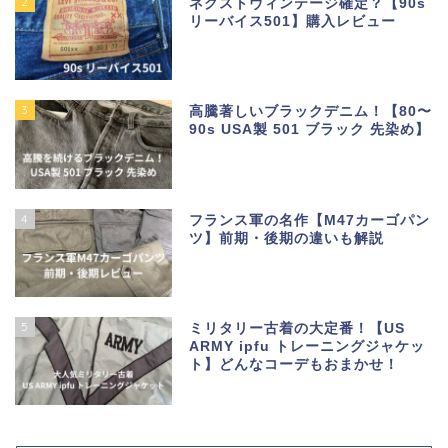
2
ネクストヴィンテージ確定？【90s
リーバイス501】購入レビュー
3
高騰著しいブラックデニム！【80〜
90s USA製 501 ブラック 先染め】
4
フランス軍の名作【M47カーゴパン
ツ】前期・後期の違いも解説
5
ミリタリー古着の大定番！【US
ARMY ipfu トレーニングジャケッ
ト】どんなコーデもおまかせ！