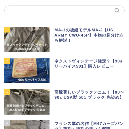
1
MA-1の後継モデルMA-2【US
ARMY CWU-45P】本物の見分け方
も解説！
2
ネクストヴィンテージ確定？【90s
リーバイス501】購入レビュー
3
高騰著しいブラックデニム！【80〜
90s USA製 501 ブラック 先染め】
4
フランス軍の名作【M47カーゴパン
ツ】前期・後期の違いも解説