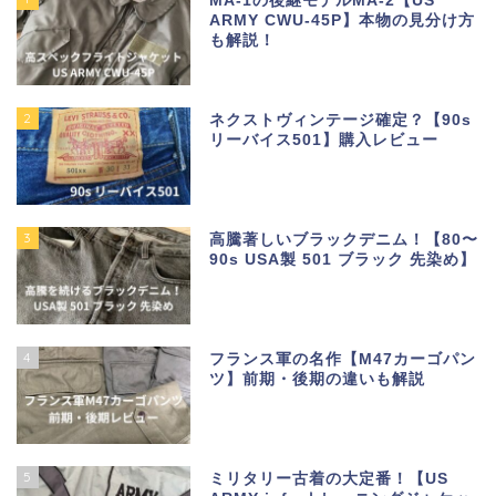
MA-1の後継モデルMA-2【US
ARMY CWU-45P】本物の見分け方
も解説！
2
ネクストヴィンテージ確定？【90s
リーバイス501】購入レビュー
3
高騰著しいブラックデニム！【80〜
90s USA製 501 ブラック 先染め】
4
フランス軍の名作【M47カーゴパン
ツ】前期・後期の違いも解説
5
ミリタリー古着の大定番！【US