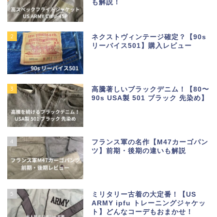
も解説！
2
ネクストヴィンテージ確定？【90s
リーバイス501】購入レビュー
3
高騰著しいブラックデニム！【80〜
90s USA製 501 ブラック 先染め】
4
フランス軍の名作【M47カーゴパン
ツ】前期・後期の違いも解説
5
ミリタリー古着の大定番！【US
ARMY ipfu トレーニングジャケッ
ト】どんなコーデもおまかせ！