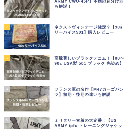
ARMY CWU-45P】本物の見分け方
も解説！
2
ネクストヴィンテージ確定？【90s
リーバイス501】購入レビュー
3
高騰著しいブラックデニム！【80〜
90s USA製 501 ブラック 先染め】
4
フランス軍の名作【M47カーゴパン
ツ】前期・後期の違いも解説
5
ミリタリー古着の大定番！【US
ARMY ipfu トレーニングジャケッ