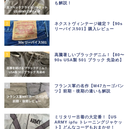
も解説！
2
ネクストヴィンテージ確定？【90s
リーバイス501】購入レビュー
3
高騰著しいブラックデニム！【80〜
90s USA製 501 ブラック 先染め】
4
フランス軍の名作【M47カーゴパン
ツ】前期・後期の違いも解説
5
ミリタリー古着の大定番！【US
ARMY ipfu トレーニングジャケッ
ト】どんなコーデもおまかせ！