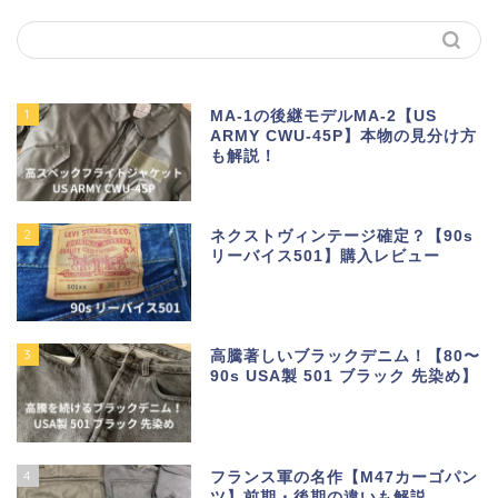
1
MA-1の後継モデルMA-2【US
ARMY CWU-45P】本物の見分け方
も解説！
2
ネクストヴィンテージ確定？【90s
リーバイス501】購入レビュー
3
高騰著しいブラックデニム！【80〜
90s USA製 501 ブラック 先染め】
4
フランス軍の名作【M47カーゴパン
ツ】前期・後期の違いも解説