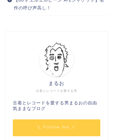
【80’s エルエルビーン A-2ジャケット】名
作の呼び声高し！
まるお
古着とレコードを愛する男
古着とレコードを愛する男まるおの自由
気ままなブログ
＼ Follow me ／