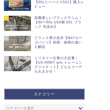
【90sリーバイス501】購入レ
ビュー
高騰著しいブラックデニム！
3
【80〜90s USA製 501 ブラ
ック 先染め】
フランス軍の名作【M47カー
4
ゴパンツ】前期・後期の違い
も解説
ミリタリー古着の大定番！
5
【US ARMY ipfu トレーニン
グジャケット】どんなコーデ
もおまかせ！
カテゴリー