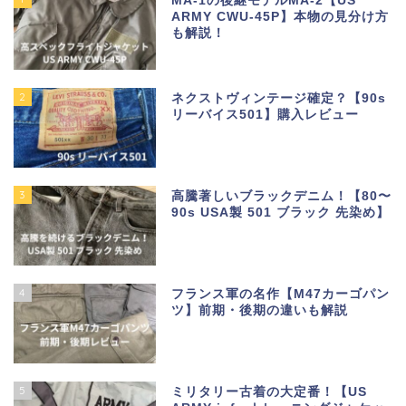
MA-1の後継モデルMA-2【US
ARMY CWU-45P】本物の見分け方
も解説！
2
ネクストヴィンテージ確定？【90s
リーバイス501】購入レビュー
3
高騰著しいブラックデニム！【80〜
90s USA製 501 ブラック 先染め】
4
フランス軍の名作【M47カーゴパン
ツ】前期・後期の違いも解説
5
ミリタリー古着の大定番！【US