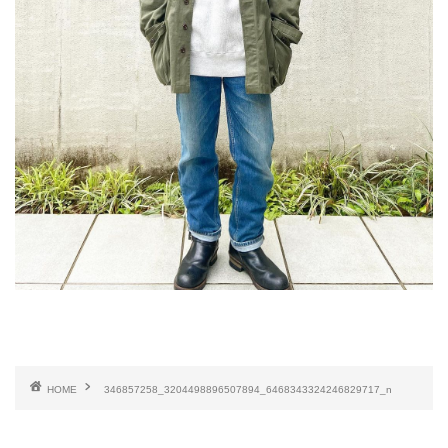
HOME
346857258_3204498896507894_6468343324246829717_n