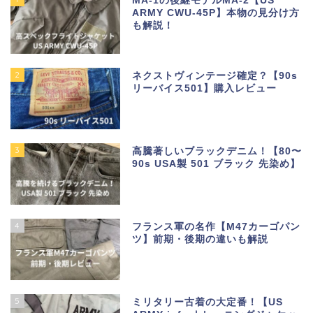
MA-1の後継モデルMA-2【US
ARMY CWU-45P】本物の見分け方
も解説！
2
ネクストヴィンテージ確定？【90s
リーバイス501】購入レビュー
3
高騰著しいブラックデニム！【80〜
90s USA製 501 ブラック 先染め】
4
フランス軍の名作【M47カーゴパン
ツ】前期・後期の違いも解説
5
ミリタリー古着の大定番！【US