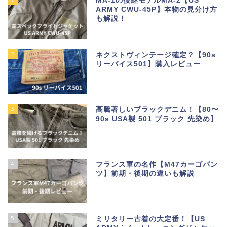
MA-1の後継モデルMA-2【US
ARMY CWU-45P】本物の見分け方
も解説！
2
ネクストヴィンテージ確定？【90s
リーバイス501】購入レビュー
3
高騰著しいブラックデニム！【80〜
90s USA製 501 ブラック 先染め】
4
フランス軍の名作【M47カーゴパン
ツ】前期・後期の違いも解説
5
ミリタリー古着の大定番！【US