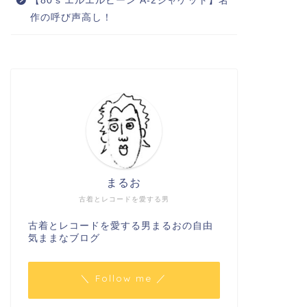
【80’s エルエルビーン A-2ジャケット】名
作の呼び声高し！
まるお
古着とレコードを愛する男
古着とレコードを愛する男まるおの自由
気ままなブログ
＼ Follow me ／