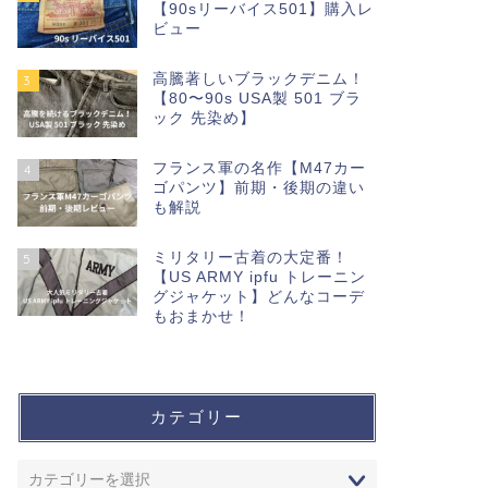
【90sリーバイス501】購入レ
ビュー
高騰著しいブラックデニム！
3
【80〜90s USA製 501 ブラ
ック 先染め】
フランス軍の名作【M47カー
4
ゴパンツ】前期・後期の違い
も解説
ミリタリー古着の大定番！
5
【US ARMY ipfu トレーニン
グジャケット】どんなコーデ
もおまかせ！
カテゴリー