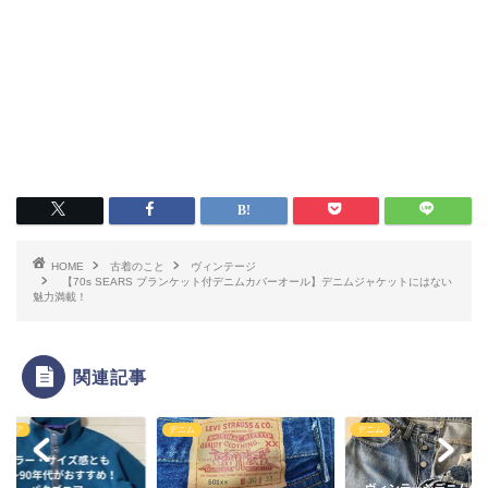
HOME
古着のこと
ヴィンテージ
【70s SEARS ブランケット付デニムカバーオール】デニムジャケットにはない
魅力満載！
関連記事
ゴニア
デニム
デニム