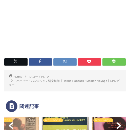
HOME
レコードのこと
ハービー・ハンコック / 処女航海【Herbie Hancock / Maiden Voyage】LPレビ
ュー
関連記事
ードのこと
レコードのこと
レコードのこと